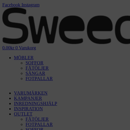
Hoppa
Facebook
Instagram
till
innehåll
0.00
kr
0
Varukorg
MÖBLER
SOFFOR
FÅTÖLJER
SÄNGAR
FOTPALLAR
VARUMÄRKEN
KAMPANJER
INREDNINGSHJÄLP
INSPIRATION
OUTLET
FÅTÖLJER
FOTPALLAR
SOFFOR