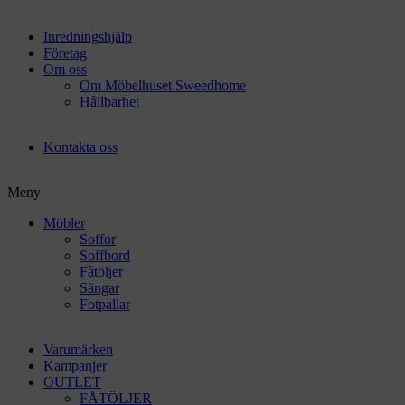
Inredningshjälp
Företag
Om oss
Om Möbelhuset Sweedhome
Hållbarhet
Kontakta oss
Meny
Möbler
Soffor
Soffbord
Fåtöljer
Sängar
Fotpallar
Varumärken
Kampanjer
OUTLET
FÅTÖLJER