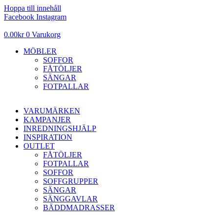
Hoppa till innehåll
Facebook
Instagram
0.00
kr
0
Varukorg
MÖBLER
SOFFOR
FÅTÖLJER
SÄNGAR
FOTPALLAR
VARUMÄRKEN
KAMPANJER
INREDNINGSHJÄLP
INSPIRATION
OUTLET
FÅTÖLJER
FOTPALLAR
SOFFOR
SOFFGRUPPER
SÄNGAR
SÄNGGAVLAR
BÄDDMADRASSER