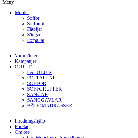
Meny
Möbler
Soffor
Soffbord
Fåtöljer
Sängar
Fotpallar
Varumärken
Kampanjer
OUTLET
FÅTÖLJER
FOTPALLAR
SOFFOR
SOFFGRUPPER
SÄNGAR
SÄNGGAVLAR
BÄDDMADRASSER
Inredningshjälp
Företag
Om oss
Om Möbelhuset Sweedhome