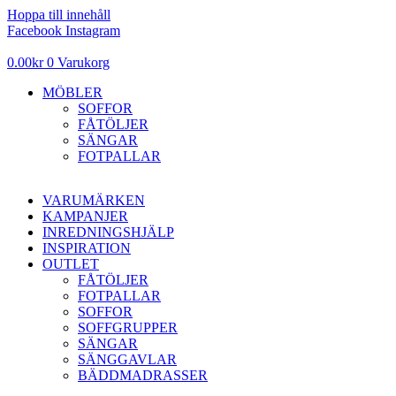
Hoppa till innehåll
Facebook
Instagram
0.00
kr
0
Varukorg
MÖBLER
SOFFOR
FÅTÖLJER
SÄNGAR
FOTPALLAR
VARUMÄRKEN
KAMPANJER
INREDNINGSHJÄLP
INSPIRATION
OUTLET
FÅTÖLJER
FOTPALLAR
SOFFOR
SOFFGRUPPER
SÄNGAR
SÄNGGAVLAR
BÄDDMADRASSER