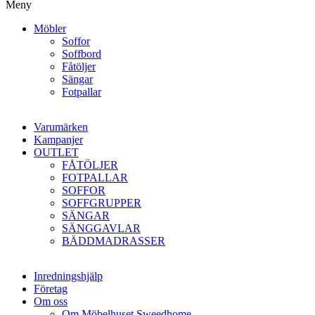
Meny
Möbler
Soffor
Soffbord
Fåtöljer
Sängar
Fotpallar
Varumärken
Kampanjer
OUTLET
FÅTÖLJER
FOTPALLAR
SOFFOR
SOFFGRUPPER
SÄNGAR
SÄNGGAVLAR
BÄDDMADRASSER
Inredningshjälp
Företag
Om oss
Om Möbelhuset Sweedhome