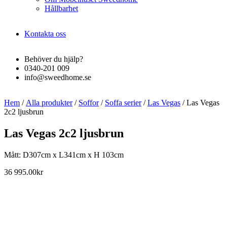
Hållbarhet
Kontakta oss
Behöver du hjälp?
0340-201 009
info@sweedhome.se
Hem
/
Alla produkter
/
Soffor
/
Soffa serier
/
Las Vegas
/ Las Vegas
2c2 ljusbrun
Las Vegas 2c2 ljusbrun
Mått: D307cm x L341cm x H 103cm
36 995.00
kr