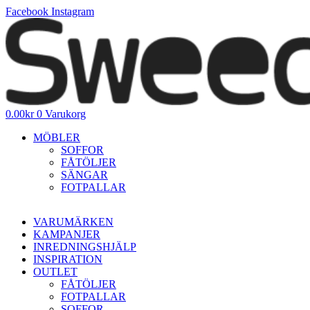
Hoppa
Facebook
Instagram
till
innehåll
0.00
kr
0
Varukorg
MÖBLER
SOFFOR
FÅTÖLJER
SÄNGAR
FOTPALLAR
VARUMÄRKEN
KAMPANJER
INREDNINGSHJÄLP
INSPIRATION
OUTLET
FÅTÖLJER
FOTPALLAR
SOFFOR