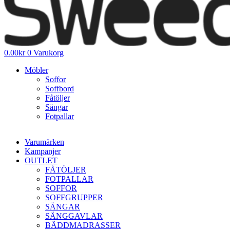
0.00
kr
0
Varukorg
Möbler
Soffor
Soffbord
Fåtöljer
Sängar
Fotpallar
Varumärken
Kampanjer
OUTLET
FÅTÖLJER
FOTPALLAR
SOFFOR
SOFFGRUPPER
SÄNGAR
SÄNGGAVLAR
BÄDDMADRASSER