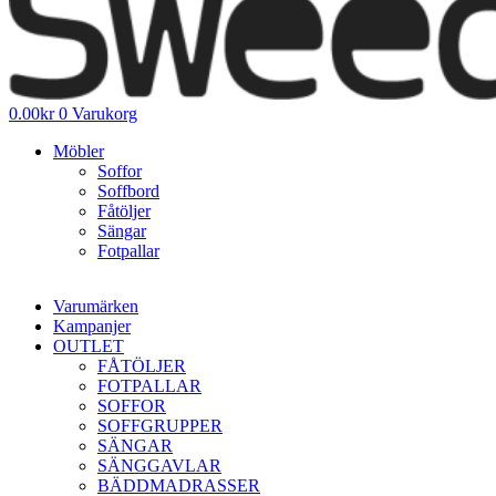
0.00
kr
0
Varukorg
Möbler
Soffor
Soffbord
Fåtöljer
Sängar
Fotpallar
Varumärken
Kampanjer
OUTLET
FÅTÖLJER
FOTPALLAR
SOFFOR
SOFFGRUPPER
SÄNGAR
SÄNGGAVLAR
BÄDDMADRASSER