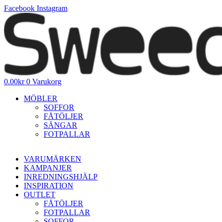
Hoppa
Facebook
Instagram
till
innehåll
0.00
kr
0
Varukorg
MÖBLER
SOFFOR
FÅTÖLJER
SÄNGAR
FOTPALLAR
VARUMÄRKEN
KAMPANJER
INREDNINGSHJÄLP
INSPIRATION
OUTLET
FÅTÖLJER
FOTPALLAR
SOFFOR