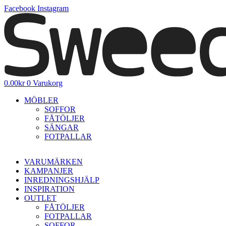
Hoppa
Facebook
Instagram
till
innehåll
0.00
kr
0
Varukorg
MÖBLER
SOFFOR
FÅTÖLJER
SÄNGAR
FOTPALLAR
VARUMÄRKEN
KAMPANJER
INREDNINGSHJÄLP
INSPIRATION
OUTLET
FÅTÖLJER
FOTPALLAR
SOFFOR