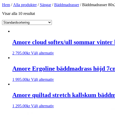
Hem
/
Alla produkter
/
Sängar
/
Bäddmadrasser
/ Bäddmadrasser 80x
Visar alla 10 resultat
Amore cloud softex/ull sommar vinte
2 795.00
kr
Välj alternativ
Amore Ergoline bäddmadrass höjd 7c
1 995.00
kr
Välj alternativ
Amore quiltad stretch kallskum bädd
1 295.00
kr
Välj alternativ