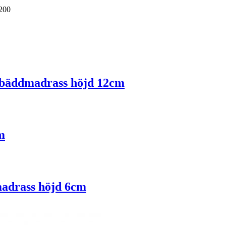
200
r bäddmadrass höjd 12cm
m
madrass höjd 6cm