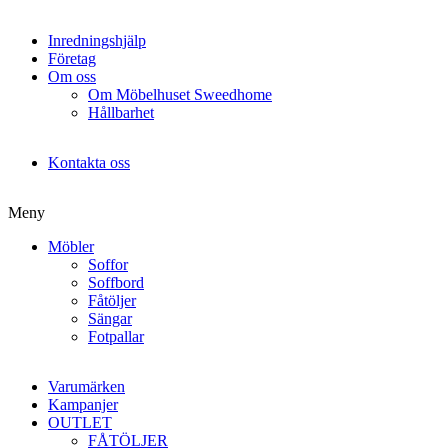
Inredningshjälp
Företag
Om oss
Om Möbelhuset Sweedhome
Hållbarhet
Kontakta oss
Meny
Möbler
Soffor
Soffbord
Fåtöljer
Sängar
Fotpallar
Varumärken
Kampanjer
OUTLET
FÅTÖLJER