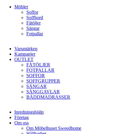
Möbler
Soffor
Soffbord
Fåtöljer
Sängar
Fotpallar
Varumärken
Kampanjer
OUTLET
FÅTÖLJER
FOTPALLAR
SOFFOR
SOFFGRUPPER
SÄNGAR
SÄNGGAVLAR
BÄDDMADRASSER
Inredningshjälp
Företag
Om oss
Om Möbelhuset Sweedhome
Hållbarhet