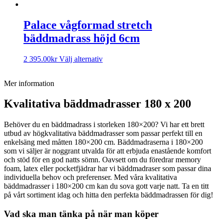
Palace vågformad stretch
bäddmadrass höjd 6cm
2 395.00
kr
Välj alternativ
Mer information
Kvalitativa bäddmadrasser 180 x 200
Behöver du en bäddmadrass i storleken 180×200? Vi har ett brett
utbud av högkvalitativa bäddmadrasser som passar perfekt till en
enkelsäng med måtten 180×200 cm. Bäddmadraserna i 180×200
som vi säljer är noggrant utvalda för att erbjuda enastående komfort
och stöd för en god natts sömn. Oavsett om du föredrar memory
foam, latex eller pocketfjädrar har vi bäddmadraser som passar dina
individuella behov och preferenser. Med våra kvalitativa
bäddmadrasser i 180×200 cm kan du sova gott varje natt. Ta en titt
på vårt sortiment idag och hitta den perfekta bäddmadrassen för dig!
Vad ska man tänka på när man köper