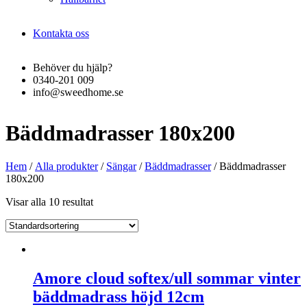
Kontakta oss
Behöver du hjälp?
0340-201 009
info@sweedhome.se
Bäddmadrasser 180x200
Hem
/
Alla produkter
/
Sängar
/
Bäddmadrasser
/ Bäddmadrasser
180x200
Visar alla 10 resultat
Amore cloud softex/ull sommar vinter
bäddmadrass höjd 12cm