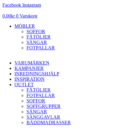
Hoppa
Facebook
Instagram
till
innehåll
0.00
kr
0
Varukorg
MÖBLER
SOFFOR
FÅTÖLJER
SÄNGAR
FOTPALLAR
VARUMÄRKEN
KAMPANJER
INREDNINGSHJÄLP
INSPIRATION
OUTLET
FÅTÖLJER
FOTPALLAR
SOFFOR
SOFFGRUPPER
SÄNGAR
SÄNGGAVLAR
BÄDDMADRASSER