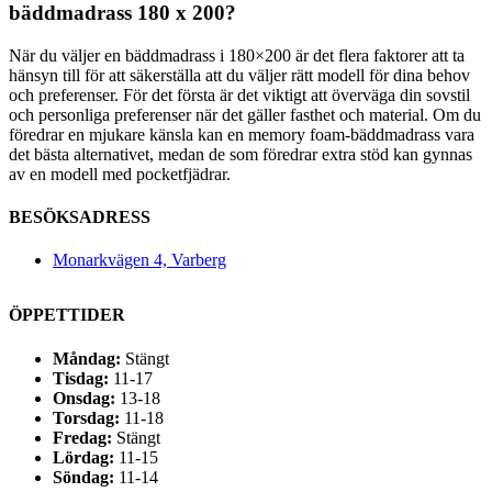
bäddmadrass 180 x 200?
När du väljer en bäddmadrass i 180×200 är det flera faktorer att ta
hänsyn till för att säkerställa att du väljer rätt modell för dina behov
och preferenser. För det första är det viktigt att överväga din sovstil
och personliga preferenser när det gäller fasthet och material. Om du
föredrar en mjukare känsla kan en memory foam-bäddmadrass vara
det bästa alternativet, medan de som föredrar extra stöd kan gynnas
av en modell med pocketfjädrar.
BESÖKSADRESS
Monarkvägen 4, Varberg
ÖPPETTIDER
Måndag:
Stängt
Tisdag:
11-17
Onsdag:
13-18
Torsdag:
11-18
Fredag:
Stängt
Lördag:
11-15
Söndag:
11-14