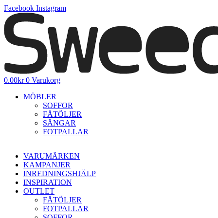
Hoppa
Facebook
Instagram
till
innehåll
0.00
kr
0
Varukorg
MÖBLER
SOFFOR
FÅTÖLJER
SÄNGAR
FOTPALLAR
VARUMÄRKEN
KAMPANJER
INREDNINGSHJÄLP
INSPIRATION
OUTLET
FÅTÖLJER
FOTPALLAR
SOFFOR