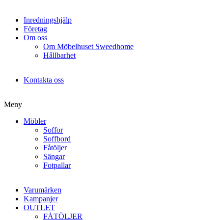
Inredningshjälp
Företag
Om oss
Om Möbelhuset Sweedhome
Hållbarhet
Kontakta oss
Meny
Möbler
Soffor
Soffbord
Fåtöljer
Sängar
Fotpallar
Varumärken
Kampanjer
OUTLET
FÅTÖLJER