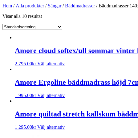
Hem
/
Alla produkter
/
Sängar
/
Bäddmadrasser
/ Bäddmadrasser 140
Visar alla 10 resultat
Amore cloud softex/ull sommar vinte
2 795.00
kr
Välj alternativ
Amore Ergoline bäddmadrass höjd 7c
1 995.00
kr
Välj alternativ
Amore quiltad stretch kallskum bädd
1 295.00
kr
Välj alternativ