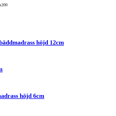
x200
r bäddmadrass höjd 12cm
m
madrass höjd 6cm