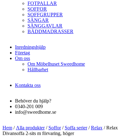
FOTPALLAR
SOFFOR
SOFFGRUPPER
SÄNGAR
SÄNGGAVLAR
BÄDDMADRASSER
Inredningshjälp
Företag
Om oss
Om Möbelhuset Sweedhome
Hållbarhet
Kontakta oss
Behöver du hjälp?
0340-201 009
info@sweedhome.se
Hem
/
Alla produkter
/
Soffor
/
Soffa serier
/
Relax
/ Relax
Divansoffa 2-sits m förvaring, höger