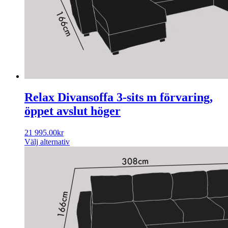
Relax Divansoffa 3-sits m förvaring,
öppet avslut höger
21 995.00
kr
Välj alternativ