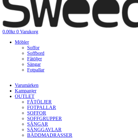
0.00
kr
0
Varukorg
Möbler
Soffor
Soffbord
Fåtöljer
Sängar
Fotpallar
Varumärken
Kampanjer
OUTLET
FÅTÖLJER
FOTPALLAR
SOFFOR
SOFFGRUPPER
SÄNGAR
SÄNGGAVLAR
BÄDDMADRASSER