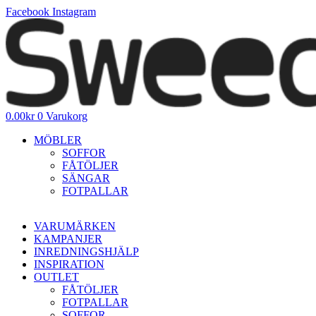
Hoppa
Facebook
Instagram
till
innehåll
0.00
kr
0
Varukorg
MÖBLER
SOFFOR
FÅTÖLJER
SÄNGAR
FOTPALLAR
VARUMÄRKEN
KAMPANJER
INREDNINGSHJÄLP
INSPIRATION
OUTLET
FÅTÖLJER
FOTPALLAR
SOFFOR