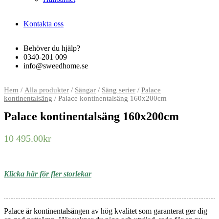
Kontakta oss
Behöver du hjälp?
0340-201 009
info@sweedhome.se
Hem
/
Alla produkter
/
Sängar
/
Säng serier
/
Palace
kontinentalsäng
/ Palace kontinentalsäng 160x200cm
Palace kontinentalsäng 160x200cm
10 495.00
kr
Klicka här för fler storlekar
Palace är kontinentalsängen av hög kvalitet som garanterat ger dig