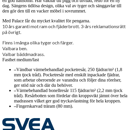
en god nattsömn. Här vaknar du pigg och utvilad, redo för en ny
dag. Sängens tidlösa design, olika val av tyger och sänggavlar till
den gör den till en vacker möbel i sovrummet.
Med Palace får du mycket kvalitet för pengarna.
10 års garanti mot ram och fjäderbrott. 3-års reklamationsrätt
på övrigt.
Finns i många olika tyger och färger.
Valbara ben.
Valbar bäddmadrass.
Fasthet medium/fast
–
Vändbar värmebehandlad pocketresår, 250 fjädrar/m² (1,8
mm tjock tråd). Pocketresår med enskilt inpackade fjädrar,
som arbetar oberoende av varandra och följer dina rörelser,
ger stöd när och där du behöver.
–
Värmebehandlad bonellresår 115 fjädrar/m² (2,2 mm tjock
tråd). Resårbotten som fördelar din kroppsvikt jämnt över hela
madrassen vilket ger god tryckavlastning för hela kroppen.
–
Fingerskarvad träram (80 mm).