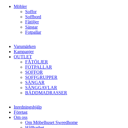
Möbler
Soffor
Soffbord
Fåtöljer
Sängar
Fotpallar
Varumärken
Kampanjer
OUTLET
FÅTÖLJER
FOTPALLAR
SOFFOR
SOFFGRUPPER
SÄNGAR
SÄNGGAVLAR
BÄDDMADRASSER
Inredningshjälp
Företag
Om oss
Om Möbelhuset Sweedhome
Hållbarhet