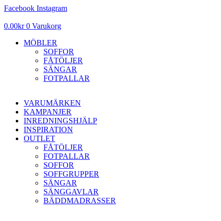
Hoppa
Facebook
Instagram
till
innehåll
0.00
kr
0
Varukorg
MÖBLER
SOFFOR
FÅTÖLJER
SÄNGAR
FOTPALLAR
VARUMÄRKEN
KAMPANJER
INREDNINGSHJÄLP
INSPIRATION
OUTLET
FÅTÖLJER
FOTPALLAR
SOFFOR
SOFFGRUPPER
SÄNGAR
SÄNGGAVLAR
BÄDDMADRASSER