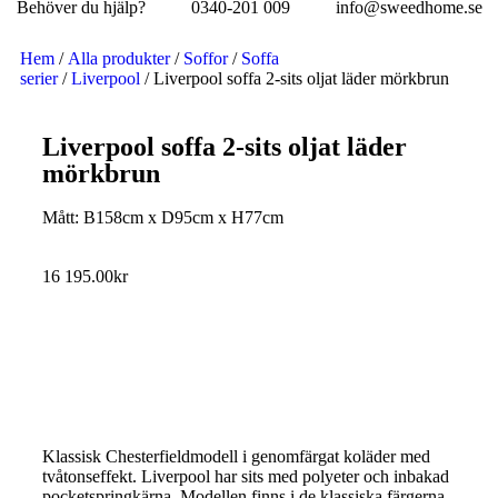
Behöver du hjälp?
0340-201 009
info@sweedhome.se
Hem
/
Alla produkter
/
Soffor
/
Soffa
serier
/
Liverpool
/ Liverpool soffa 2-sits oljat läder mörkbrun
Liverpool soffa 2-sits oljat läder
mörkbrun
Mått: B158cm x D95cm x H77cm
16 195.00
kr
Klassisk Chesterfieldmodell i genomfärgat koläder med
tvåtonseffekt. Liverpool har sits med polyeter och inbakad
pocketspringkärna. Modellen finns i de klassiska färgerna