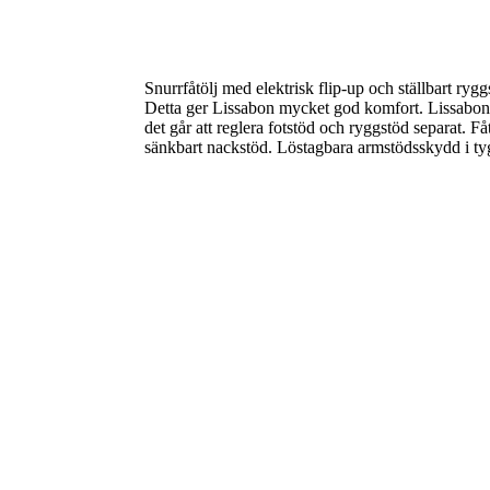
Snurrfåtölj med elektrisk flip-up och ställbart ryg
Detta ger Lissabon mycket god komfort. Lissabon 
det går att reglera fotstöd och ryggstöd separat. Få
sänkbart nackstöd. Löstagbara armstödsskydd i tyg 