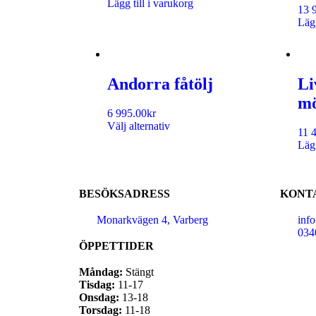
Lägg till i varukorg
13 
Lägg
Andorra fåtölj
Li
mö
6 995.00
kr
Välj alternativ
11 
Lägg
BESÖKSADRESS
KONT
Monarkvägen 4, Varberg
inf
034
ÖPPETTIDER
Måndag:
Stängt
Tisdag:
11-17
Onsdag:
13-18
Torsdag:
11-18