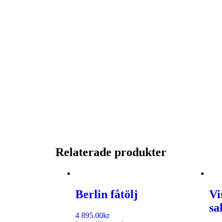
Relaterade produkter
Berlin fåtölj
Vi
sa
4 895.00
kr