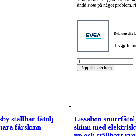
ändå stöta på något problem, rin
Dela upp ditt k
Trygg fina
Lägg till i varukorg
sby ställbar fåtölj
Lissabon snurrfåtöl
hara fårskinn
skinn med elektriskt
up och ställbart ry