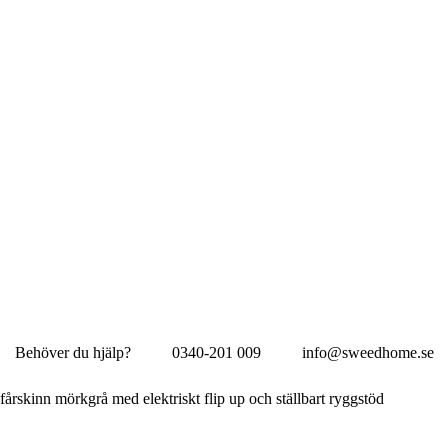
Behöver du hjälp?
0340-201 009
info@sweedhome.se
 fårskinn mörkgrå med elektriskt flip up och ställbart ryggstöd