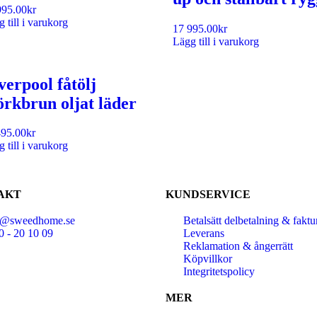
995.00
kr
 till i varukorg
17 995.00
kr
Lägg till i varukorg
verpool fåtölj
rkbrun oljat läder
495.00
kr
 till i varukorg
AKT
KUNDSERVICE
o@sweedhome.se
Betalsätt delbetalning & faktu
0 - 20 10 09
Leverans
Reklamation & ångerrätt
Köpvillkor
Integritetspolicy
MER