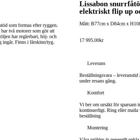
Lissabon snurrfåt
elektriskt flip up 
Mått: B77cm x D84cm x H10
gstöd som formas efter ryggen.
har två motorer som gör att
töljen har reglerbart, höj- och
17 995.00
kr
ingår. Finns i fårskinn/tyg.
Leverans
Beställningsvara – leveranstid
under resans gång.
Komfort
Vi ber om ursäkt för sparsam i
kontinuerligt. Ring eller maila
beställning
Montering
Våra möbler är generellt enkla