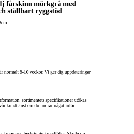
ölj fårskinn mörkgrå med
och ställbart ryggstöd
8cm
 är normalt 8-10 veckor. Vi ger dig uppdateringar
nformation, sortimentets specifikationer utökas
 vår kundtjänst om du undrar något inför
 att montera, beskrivning medföljer. Skulle du