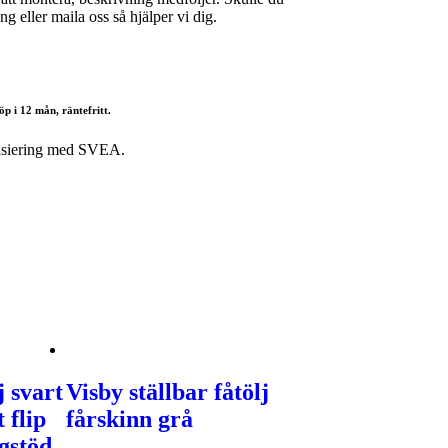
g eller maila oss så hjälper vi dig.
öp i 12 mån, räntefritt.
nsiering med SVEA.
j svart
Visby ställbar fåtölj
 flip
fårskinn grå
ggstöd