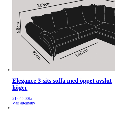
Elegance 3-sits soffa med öppet avslut
höger
21 645.00
kr
Välj alternativ