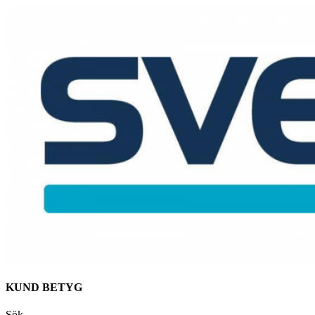
KUND BETYG
Sök