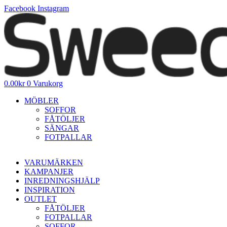
Hoppa
Facebook
Instagram
till
innehåll
0.00
kr
0
Varukorg
MÖBLER
SOFFOR
FÅTÖLJER
SÄNGAR
FOTPALLAR
VARUMÄRKEN
KAMPANJER
INREDNINGSHJÄLP
INSPIRATION
OUTLET
FÅTÖLJER
FOTPALLAR
SOFFOR