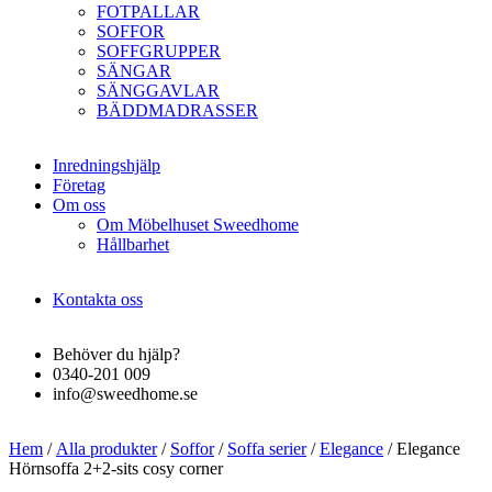
FOTPALLAR
SOFFOR
SOFFGRUPPER
SÄNGAR
SÄNGGAVLAR
BÄDDMADRASSER
Inredningshjälp
Företag
Om oss
Om Möbelhuset Sweedhome
Hållbarhet
Kontakta oss
Behöver du hjälp?
0340-201 009
info@sweedhome.se
Hem
/
Alla produkter
/
Soffor
/
Soffa serier
/
Elegance
/ Elegance
Hörnsoffa 2+2-sits cosy corner