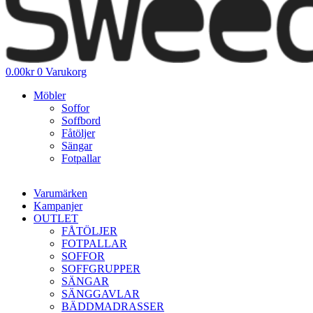
0.00
kr
0
Varukorg
Möbler
Soffor
Soffbord
Fåtöljer
Sängar
Fotpallar
Varumärken
Kampanjer
OUTLET
FÅTÖLJER
FOTPALLAR
SOFFOR
SOFFGRUPPER
SÄNGAR
SÄNGGAVLAR
BÄDDMADRASSER