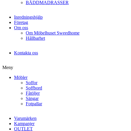
BÄDDMADRASSER
Inredningshjälp
Företag
Om oss
Om Möbelhuset Sweedhome
Hållbarhet
Kontakta oss
Meny
Möbler
Soffor
Soffbord
Fåtöljer
Sängar
Fotpallar
Varumärken
Kampanjer
OUTLET