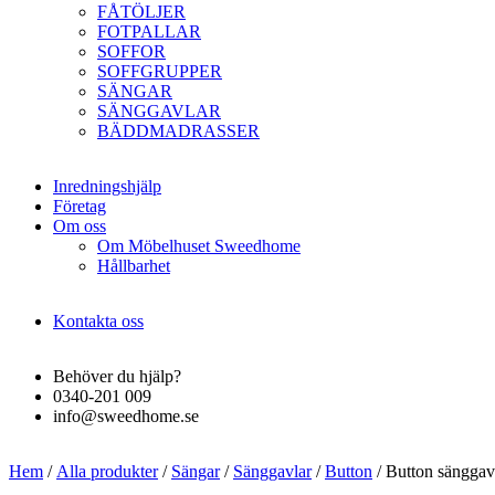
FÅTÖLJER
FOTPALLAR
SOFFOR
SOFFGRUPPER
SÄNGAR
SÄNGGAVLAR
BÄDDMADRASSER
Inredningshjälp
Företag
Om oss
Om Möbelhuset Sweedhome
Hållbarhet
Kontakta oss
Behöver du hjälp?
0340-201 009
info@sweedhome.se
Hem
/
Alla produkter
/
Sängar
/
Sänggavlar
/
Button
/ Button sängga