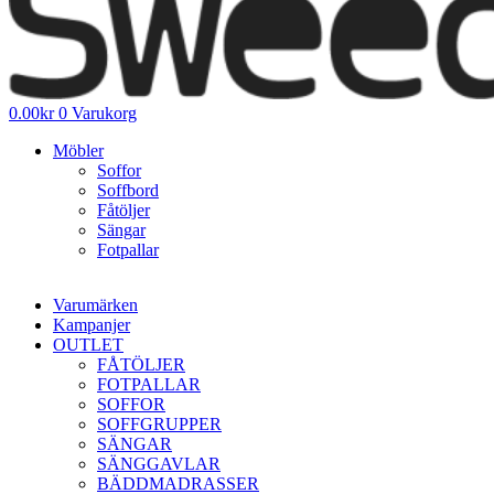
0.00
kr
0
Varukorg
Möbler
Soffor
Soffbord
Fåtöljer
Sängar
Fotpallar
Varumärken
Kampanjer
OUTLET
FÅTÖLJER
FOTPALLAR
SOFFOR
SOFFGRUPPER
SÄNGAR
SÄNGGAVLAR
BÄDDMADRASSER