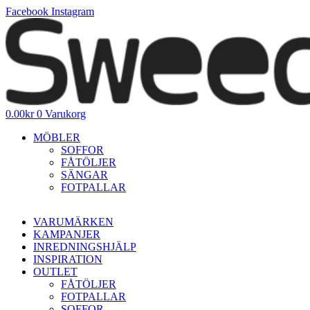
Hoppa
Facebook
Instagram
till
innehåll
0.00
kr
0
Varukorg
MÖBLER
SOFFOR
FÅTÖLJER
SÄNGAR
FOTPALLAR
VARUMÄRKEN
KAMPANJER
INREDNINGSHJÄLP
INSPIRATION
OUTLET
FÅTÖLJER
FOTPALLAR
SOFFOR