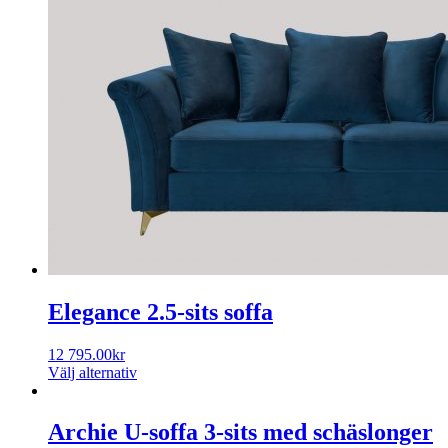
Elegance 2.5-sits soffa
12 795.00
kr
Välj alternativ
Archie U-soffa 3-sits med schäslonger