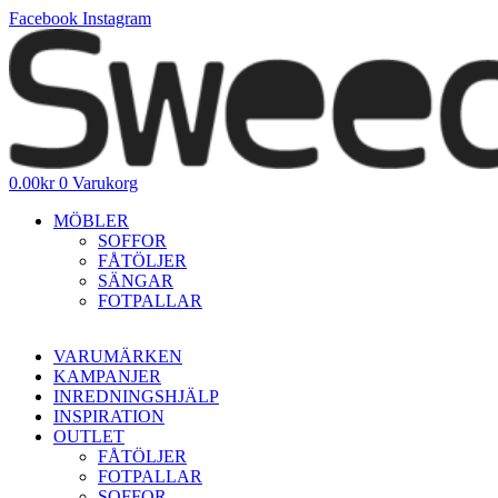
Hoppa
Facebook
Instagram
till
innehåll
0.00
kr
0
Varukorg
MÖBLER
SOFFOR
FÅTÖLJER
SÄNGAR
FOTPALLAR
VARUMÄRKEN
KAMPANJER
INREDNINGSHJÄLP
INSPIRATION
OUTLET
FÅTÖLJER
FOTPALLAR
SOFFOR