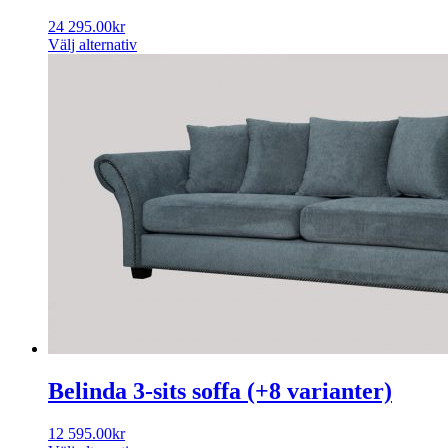
24 295.00
kr
Välj alternativ
Belinda 3-sits soffa (+8 varianter)
12 595.00
kr