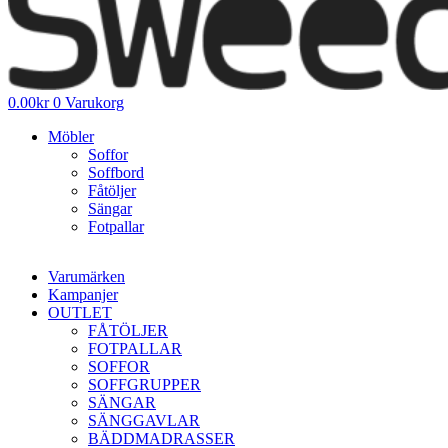
0.00
kr
0
Varukorg
Möbler
Soffor
Soffbord
Fåtöljer
Sängar
Fotpallar
Varumärken
Kampanjer
OUTLET
FÅTÖLJER
FOTPALLAR
SOFFOR
SOFFGRUPPER
SÄNGAR
SÄNGGAVLAR
BÄDDMADRASSER