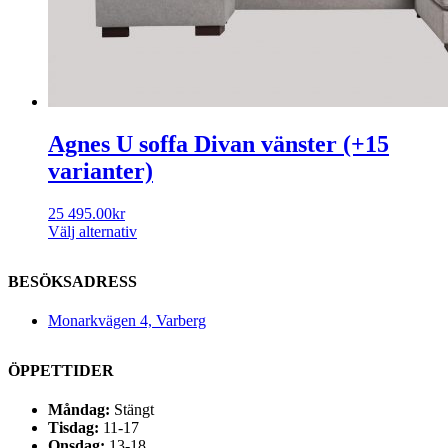
Agnes U soffa Divan vänster (+15
varianter)
25 495.00
kr
Välj alternativ
BESÖKSADRESS
Monarkvägen 4, Varberg
ÖPPETTIDER
Måndag:
Stängt
Tisdag:
11-17
Onsdag:
13-18