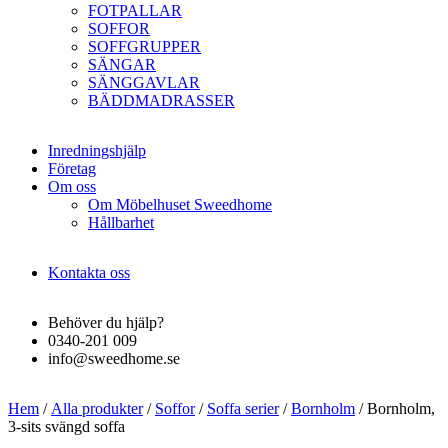
FOTPALLAR
SOFFOR
SOFFGRUPPER
SÄNGAR
SÄNGGAVLAR
BÄDDMADRASSER
Inredningshjälp
Företag
Om oss
Om Möbelhuset Sweedhome
Hållbarhet
Kontakta oss
Behöver du hjälp?
0340-201 009
info@sweedhome.se
Hem
/
Alla produkter
/
Soffor
/
Soffa serier
/
Bornholm
/ Bornholm,
3-sits svängd soffa