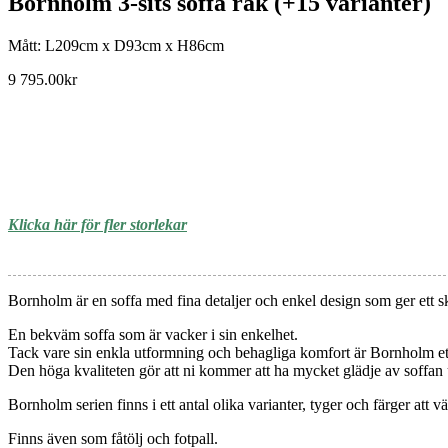
Bornholm 3-sits soffa rak (+15 varianter)
Mått: L209cm x D93cm x H86cm
9 795.00
kr
Klicka här för fler storlekar
Bornholm är en soffa med fina detaljer och enkel design som ger ett s
En bekväm soffa som är vacker i sin enkelhet.
Tack vare sin enkla utformning och behagliga komfort är Bornholm ett 
Den höga kvaliteten gör att ni kommer att ha mycket glädje av soffan
Bornholm serien finns i ett antal olika varianter, tyger och färger att 
Finns även som fåtölj och fotpall.