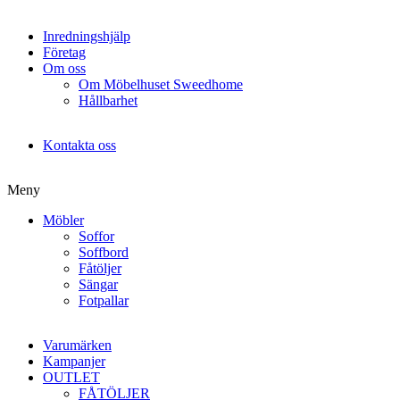
Inredningshjälp
Företag
Om oss
Om Möbelhuset Sweedhome
Hållbarhet
Kontakta oss
Meny
Möbler
Soffor
Soffbord
Fåtöljer
Sängar
Fotpallar
Varumärken
Kampanjer
OUTLET
FÅTÖLJER