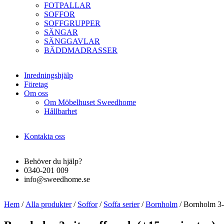
FOTPALLAR
SOFFOR
SOFFGRUPPER
SÄNGAR
SÄNGGAVLAR
BÄDDMADRASSER
Inredningshjälp
Företag
Om oss
Om Möbelhuset Sweedhome
Hållbarhet
Kontakta oss
Behöver du hjälp?
0340-201 009
info@sweedhome.se
Hem
/
Alla produkter
/
Soffor
/
Soffa serier
/
Bornholm
/ Bornholm 3-s