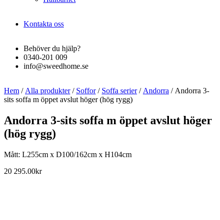
Kontakta oss
Behöver du hjälp?
0340-201 009
info@sweedhome.se
Hem
/
Alla produkter
/
Soffor
/
Soffa serier
/
Andorra
/ Andorra 3-
sits soffa m öppet avslut höger (hög rygg)
Andorra 3-sits soffa m öppet avslut höger
(hög rygg)
Mått: L255cm x D100/162cm x H104cm
20 295.00
kr