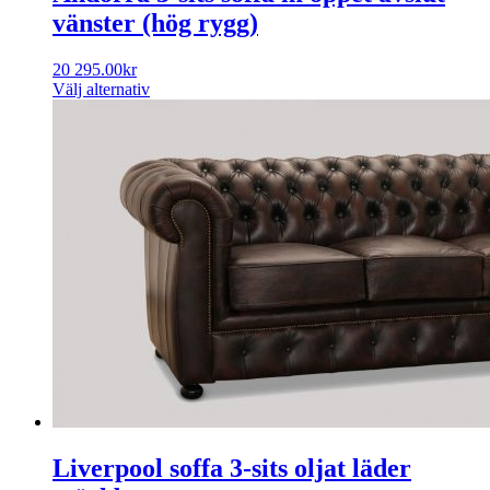
vänster (hög rygg)
20 295.00
kr
Välj alternativ
Liverpool soffa 3-sits oljat läder