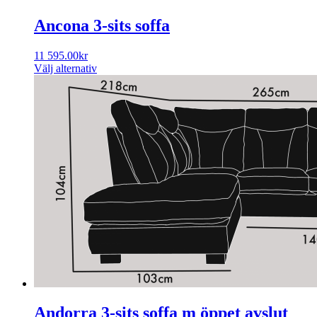
Ancona 3-sits soffa
11 595.00
kr
Välj alternativ
Andorra 3-sits soffa m öppet avslut