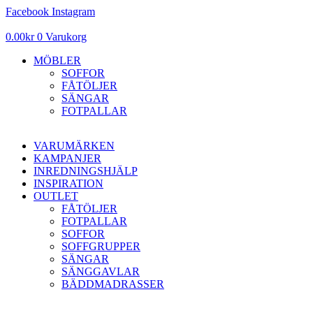
Hoppa
Facebook
Instagram
till
innehåll
0.00
kr
0
Varukorg
MÖBLER
SOFFOR
FÅTÖLJER
SÄNGAR
FOTPALLAR
VARUMÄRKEN
KAMPANJER
INREDNINGSHJÄLP
INSPIRATION
OUTLET
FÅTÖLJER
FOTPALLAR
SOFFOR
SOFFGRUPPER
SÄNGAR
SÄNGGAVLAR
BÄDDMADRASSER