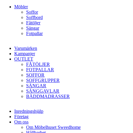
Möbler
Soffor
Soffbord
Fåtöljer
Sängar
Fotpallar
Varumärken
Kampanjer
OUTLET
FÅTÖLJER
FOTPALLAR
SOFFOR
SOFFGRUPPER
SÄNGAR
SÄNGGAVLAR
BÄDDMADRASSER
Inredningshjälp
Företag
Om oss
Om Möbelhuset Sweedhome
Hållbarhet