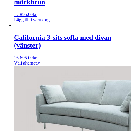
mörkbrun
17 895.00
kr
Lägg till i varukorg
California 3-sits soffa med divan
(vänster)
16 695.00
kr
Välj alternativ