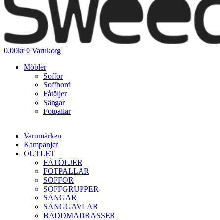
0.00
kr
0
Varukorg
Möbler
Soffor
Soffbord
Fåtöljer
Sängar
Fotpallar
Varumärken
Kampanjer
OUTLET
FÅTÖLJER
FOTPALLAR
SOFFOR
SOFFGRUPPER
SÄNGAR
SÄNGGAVLAR
BÄDDMADRASSER