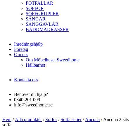
FOTPALLAR
SOFFOR
SOFFGRUPPER
SÄNGAR
SÄNGGAVLAR
BÄDDMADRASSER
Inredningshjälp
Företag
Om oss
Om Möbelhuset Sweedhome
Hållbarhet
Kontakta oss
Behöver du hjälp?
0340-201 009
info@sweedhome.se
Hem
/
Alla produkter
/
Soffor
/
Soffa serier
/
Ancona
/ Ancona 2-sits
soffa