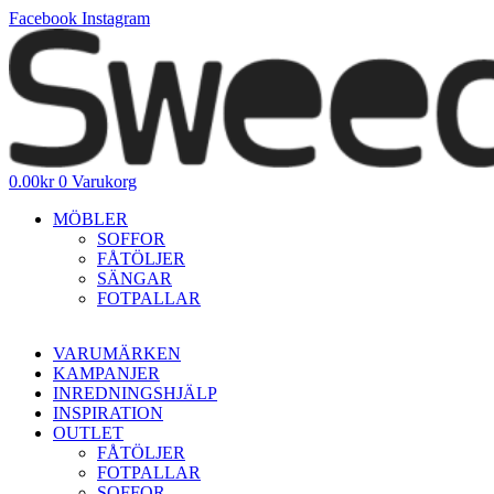
Hoppa
Facebook
Instagram
till
innehåll
0.00
kr
0
Varukorg
MÖBLER
SOFFOR
FÅTÖLJER
SÄNGAR
FOTPALLAR
VARUMÄRKEN
KAMPANJER
INREDNINGSHJÄLP
INSPIRATION
OUTLET
FÅTÖLJER
FOTPALLAR
SOFFOR