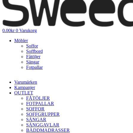
0.00
kr
0
Varukorg
Möbler
Soffor
Soffbord
Fåtöljer
Sängar
Fotpallar
Varumärken
Kampanjer
OUTLET
FÅTÖLJER
FOTPALLAR
SOFFOR
SOFFGRUPPER
SÄNGAR
SÄNGGAVLAR
BÄDDMADRASSER