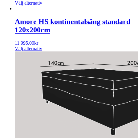
Välj alternativ
Amore HS kontinentalsäng standard
120x200cm
11 995.00
kr
Välj alternativ