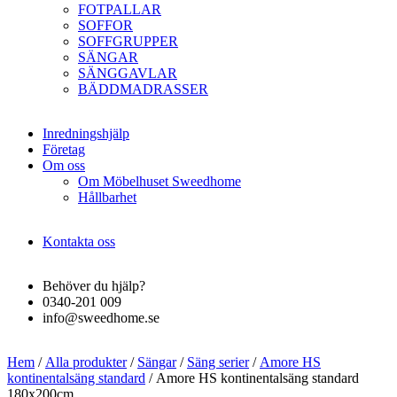
FOTPALLAR
SOFFOR
SOFFGRUPPER
SÄNGAR
SÄNGGAVLAR
BÄDDMADRASSER
Inredningshjälp
Företag
Om oss
Om Möbelhuset Sweedhome
Hållbarhet
Kontakta oss
Behöver du hjälp?
0340-201 009
info@sweedhome.se
Hem
/
Alla produkter
/
Sängar
/
Säng serier
/
Amore HS
kontinentalsäng standard
/ Amore HS kontinentalsäng standard
180x200cm