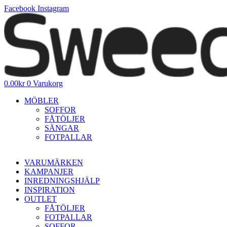
Hoppa
Facebook
Instagram
till
innehåll
0.00
kr
0
Varukorg
MÖBLER
SOFFOR
FÅTÖLJER
SÄNGAR
FOTPALLAR
VARUMÄRKEN
KAMPANJER
INREDNINGSHJÄLP
INSPIRATION
OUTLET
FÅTÖLJER
FOTPALLAR
SOFFOR