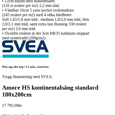
• 12cm träram med bonellresårer.
(110 st resårer per m2) 2,2 mm tråd.
• Vändbar 16cm 5 zons pocket resårmadrass
(245 resårer per m2) med 4 olika hårdheter:
Soft 1,65/1,8 mm tråd , medium 1,8/2,0 mm tråd, firm
2,0/2,1 mm tråd, samt extra fast (honung 330 resårer
per m2) 2,0 mm tråd.
• Ovanför resåren är det 3cm HR35 kallskum stoppad
med syntetvadd (200g/m2).
Dela upp ditt köp i 12 mån, räntefritt.
Trygg finansiering med SVEA.
Amore HS kontinentalsäng standard
180x200cm
17 795.00
kr